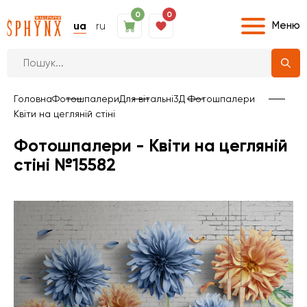
0
0
Меню
ua
ru
Головна
Фотошпалери
Для вітальні
3Д Фотошпалери
Квіти на цегляній стіні
Фотошпалери - Квіти на цегляній
стіні №15582