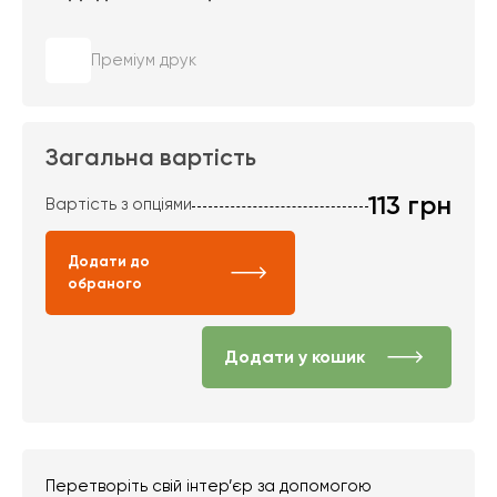
Преміум друк
Загальна вартість
113
грн
Вартість з опціями
Додати до
обраного
Додати у кошик
Перетворіть свій інтер’єр за допомогою