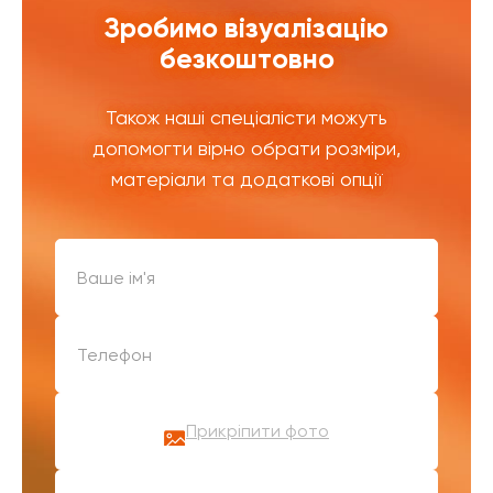
Зробимо візуалізацію
безкоштовно
Також наші спеціалісти можуть
допомогти вірно обрати розміри,
матеріали та додаткові опції
Прикріпити фото