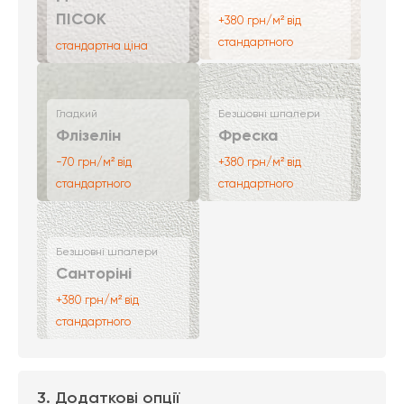
ПІСОК
+380 грн/м² від
стандартного
стандартна ціна
Гладкий
Безшовні шпалери
Флізелін
Фреска
-70 грн/м² від
+380 грн/м² від
стандартного
стандартного
Безшовні шпалери
Санторіні
+380 грн/м² від
стандартного
3. Додаткові опції