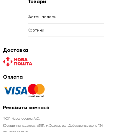
Товари
Фотошпалери
Картини
Доставка
Оплата
Реквізити компанії
ФОП Коцоловська А.С.
Юридична aдреса: 65111, м.Одеса, вул.Добровольського 134