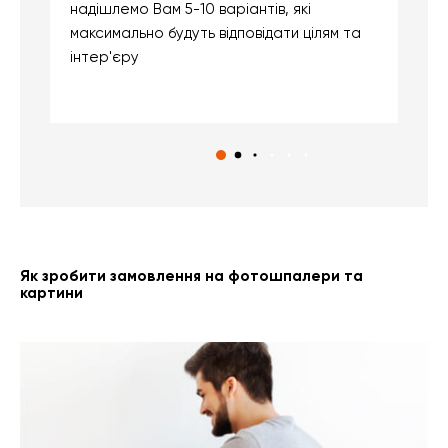
надішлемо Вам 5-10 варіантів, які
д
максимально будуть відповідати цілям та
б
інтер'єру
о
с
Як зробити замовлення на фотошпалери та
картини