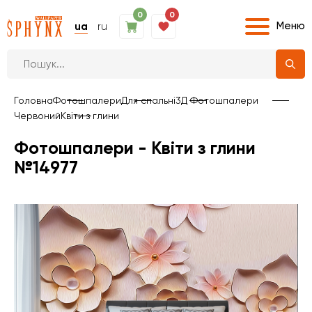
0
0
Меню
ua
ru
Головна
Фотошпалери
Для спальні
3Д Фотошпалери
Червоний
Квіти з глини
Фотошпалери - Квіти з глини
№14977