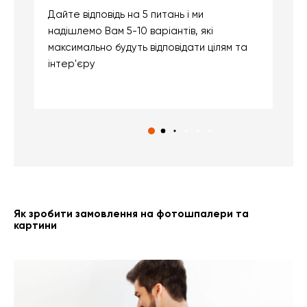
Дайте відповідь на 5 питань і ми
В
надішлемо Вам 5-10 варіантів, які
д
максимально будуть відповідати цілям та
б
інтер'єру
о
с
Як зробити замовлення на фотошпалери та
картини