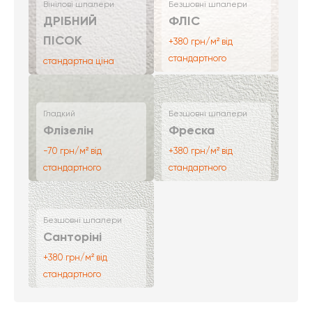
Вінілові шпалери
Безшовні шпалери
ДРІБНИЙ
ФЛІС
ПІСОК
+380 грн/м² від
стандартного
стандартна ціна
Гладкий
Безшовні шпалери
Флізелін
Фреска
-70 грн/м² від
+380 грн/м² від
стандартного
стандартного
Безшовні шпалери
Санторіні
+380 грн/м² від
стандартного