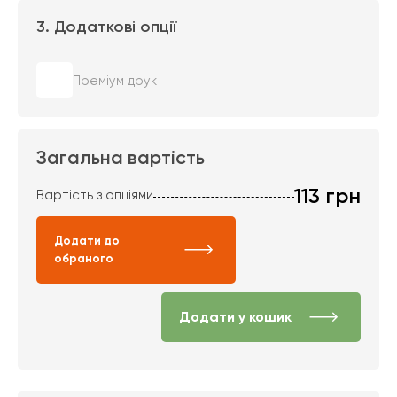
3. Додаткові опції
Преміум друк
Загальна вартість
113
грн
Вартість з опціями
Додати до
обраного
Додати у кошик