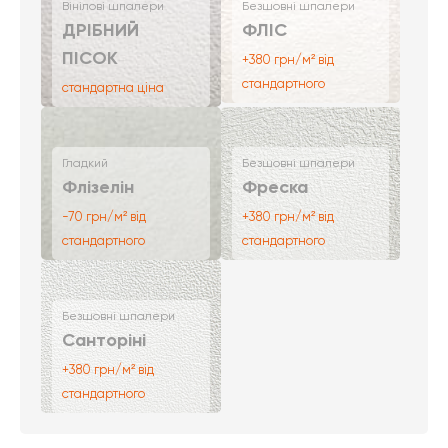
Вінілові шпалери
Безшовні шпалери
ДРІБНИЙ
ФЛІС
ПІСОК
+380 грн/м² від
стандартного
стандартна ціна
Гладкий
Безшовні шпалери
Флізелін
Фреска
-70 грн/м² від
+380 грн/м² від
стандартного
стандартного
Безшовні шпалери
Санторіні
+380 грн/м² від
стандартного