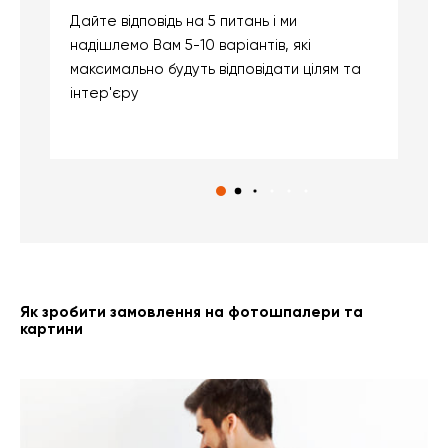
Дайте відповідь на 5 питань і ми
В
надішлемо Вам 5-10 варіантів, які
д
максимально будуть відповідати цілям та
б
інтер'єру
о
с
Як зробити замовлення на фотошпалери та
картини