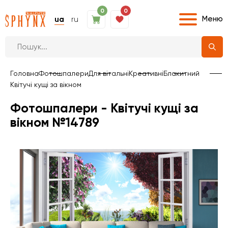
0
0
Меню
ua
ru
Головна
Фотошпалери
Для вітальні
Креативні
Блакитний
Квітучі кущі за вікном
Фотошпалери - Квітучі кущі за
вікном №14789