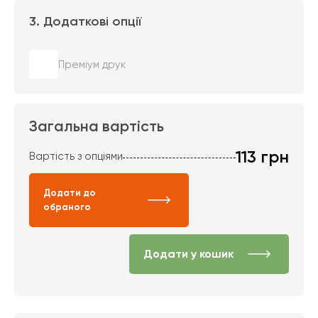
3. Додаткові опції
Преміум друк
Загальна вартість
113
грн
Вартість з опціями
Додати до
обраного
Додати у кошик