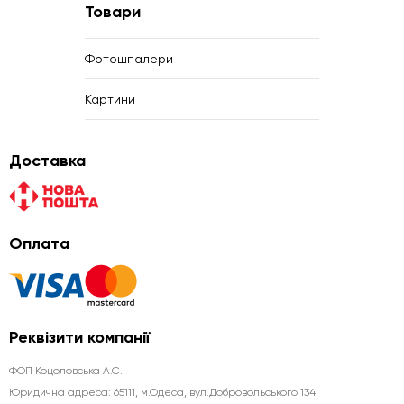
Товари
Фотошпалери
Картини
Доставка
Оплата
Реквізити компанії
ФОП Коцоловська А.С.
Юридична aдреса: 65111, м.Одеса, вул.Добровольського 134