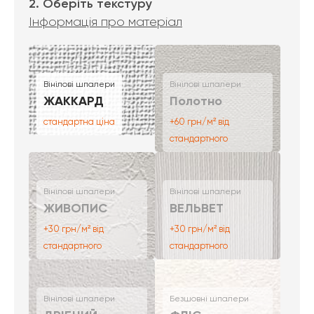
2. Оберіть текстуру
Інформація про матеріал
Вінілові шпалери
Вінілові шпалери
ЖАККАРД
Полотно
стандартна ціна
+60 грн/м² від
стандартного
Вінілові шпалери
Вінілові шпалери
ЖИВОПИС
ВЕЛЬВЕТ
+30 грн/м² від
+30 грн/м² від
стандартного
стандартного
Вінілові шпалери
Безшовні шпалери