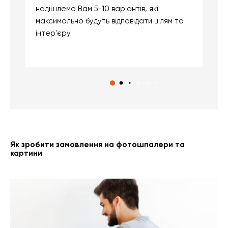
надішлемо Вам 5-10 варіантів, які
д
максимально будуть відповідати цілям та
б
інтер'єру
о
с
Як зробити замовлення на фотошпалери та
картини