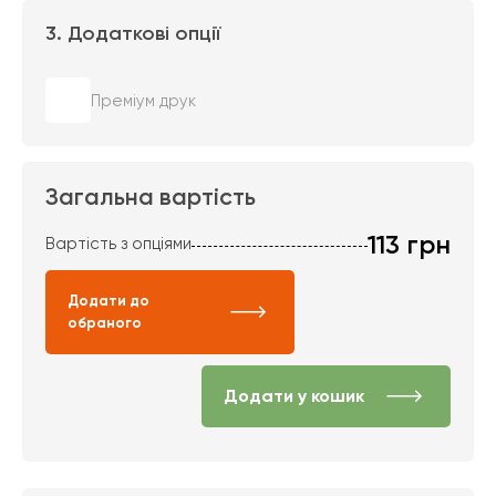
3. Додаткові опції
Преміум друк
Загальна вартість
113
грн
Вартість з опціями
Додати до
обраного
Додати у кошик