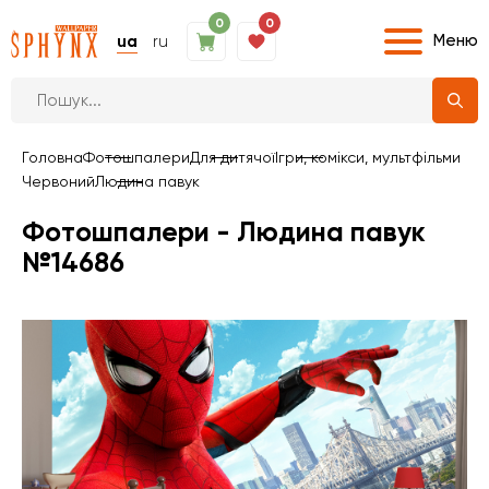
0
0
Меню
ua
ru
Головна
Фотошпалери
Для дитячої
Ігри, комікси, мультфільми
Червоний
Людина павук
Фотошпалери - Людина павук
№14686