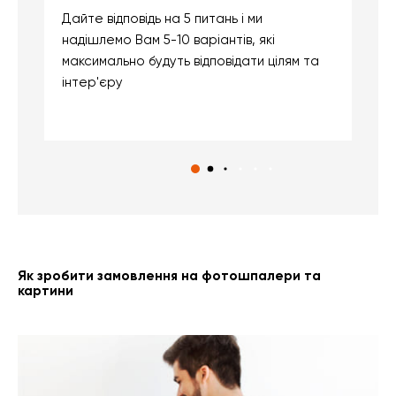
Дайте відповідь на 5 питань і ми
В
надішлемо Вам 5-10 варіантів, які
д
максимально будуть відповідати цілям та
б
інтер'єру
о
с
Як зробити замовлення на фотошпалери та
картини