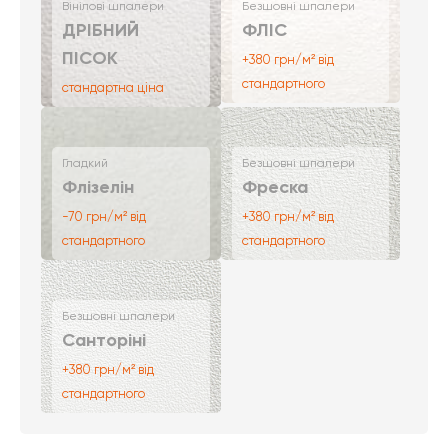
Вінілові шпалери
Безшовні шпалери
ДРІБНИЙ
ФЛІС
ПІСОК
+380 грн/м² від
стандартного
стандартна ціна
Гладкий
Безшовні шпалери
Флізелін
Фреска
-70 грн/м² від
+380 грн/м² від
стандартного
стандартного
Безшовні шпалери
Санторіні
+380 грн/м² від
стандартного