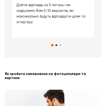
Дайте відповідь на 5 питань і ми
В
надішлемо Вам 5-10 варіантів, які
д
максимально будуть відповідати цілям та
б
інтер'єру
о
с
Як зробити замовлення на фотошпалери та
картини