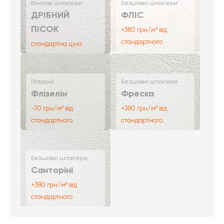
Вінілові шпалери
Безшовні шпалери
ДРІБНИЙ
ФЛІС
ПІСОК
+380 грн/м² від
стандартного
стандартна ціна
Гладкий
Безшовні шпалери
Флізелін
Фреска
-70 грн/м² від
+380 грн/м² від
стандартного
стандартного
Безшовні шпалери
Санторіні
+380 грн/м² від
стандартного