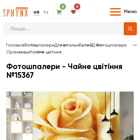
0
0
Меню
ua
ru
Головна
Фотошпалери
Для вітальні
Квіти
3Д Фотошпалери
Оранжевый
Чайне цвітіння
Фотошпалери - Чайне цвітіння
№15367