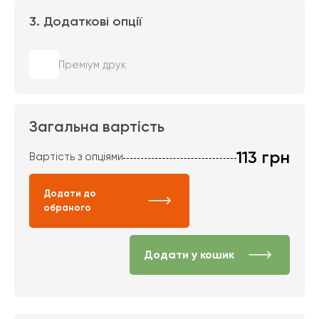
3. Додаткові опції
Преміум друк
Загальна вартість
113
грн
Вартість з опціями
Додати до
обраного
Додати у кошик