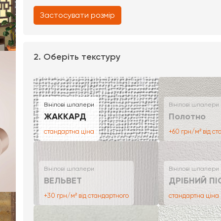
Застосувати розмір
2. Оберіть текстуру
Вінілові шпалери
Вінілові шпалери
ЖАККАРД
Полотно
стандартна ціна
+60 грн/м² від с
Вінілові шпалери
Вінілові шпалери
ВЕЛЬВЕТ
ДРІБНИЙ ПІ
+30 грн/м² від стандартного
стандартна ціна