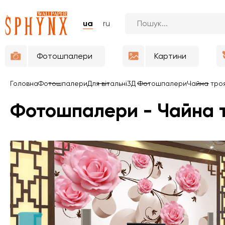
ua
ru
Фотошпалери
Картини
Головна
Фотошпалери
Для вітальні
3Д Фотошпалери
Чайна троя
Фотошпалери - Чайна т