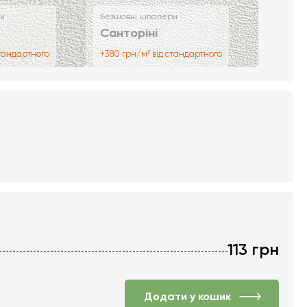
и
Безшовні шпалери
Санторіні
стандартного
+380 грн/м² від стандартного
113
грн
Додати у кошик