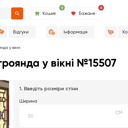
0
0
Кошик
Бажане
Відгуки
Інформація
Ко
нда у вікні
роянда у вікні №15507
1. Введіть розміри стіни
Ширина
СМ