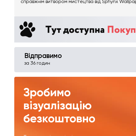
справжнім витвором мистецтва від Sphynx Wallpa
Відправимо
за 36 годин
Зробимо
візуалізацію
безкоштовно