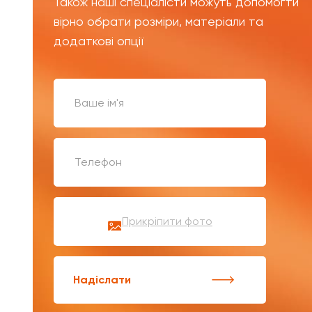
Також наші спеціалісти можуть допомогти
вірно обрати розміри, матеріали та
додаткові опції
Прикріпити фото
Надіслати