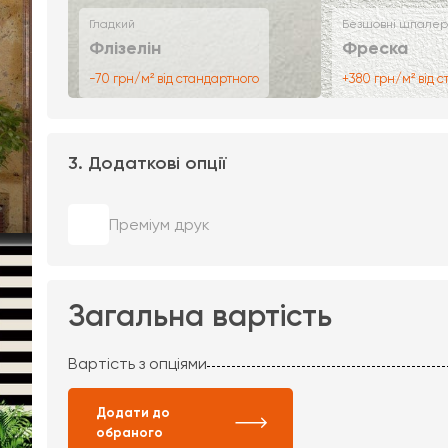
Гладкий
Безшовні шпалер
Флізелін
Фреска
-70 грн/м² від стандартного
+380 грн/м² від 
3. Додаткові опції
Преміум друк
Загальна вартість
Вартість з опціями
Додати до
обраного