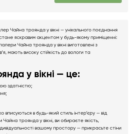
лер Чайна троянда у вікні — унікального поєднання
 стане яскравим акцентом у будь-якому приміщенні:
шпалери Чайна троянда у вікні виготовлені з
в’я, мають високу стійкість до вологи та
нда у вікні — це:
ною здатністю;
ня;
вписуються в будь-який стиль інтер’єру — від
Чайна троянда у вікні, ви обираєте якість,
ндивідуальності вашому простору — прикрасьте стіни