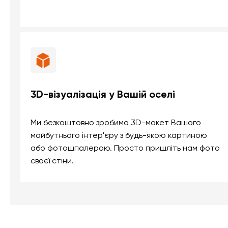
3D-візуалізація у Вашій оселі
Ми безкоштовно зробимо 3D-макет Вашого
майбутнього інтер'єру з будь-якою картиною
або фотошпалерою. Просто пришліть нам фото
своєї стіни.