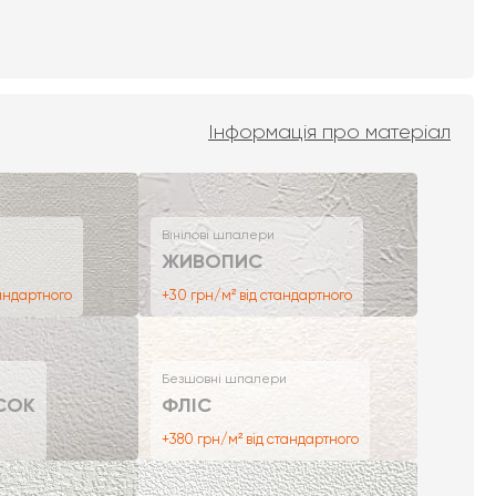
Інформація про матеріал
Вінілові шпалери
ЖИВОПИС
тандартного
+30 грн/м² від стандартного
Безшовні шпалери
СОК
ФЛІС
+380 грн/м² від стандартного