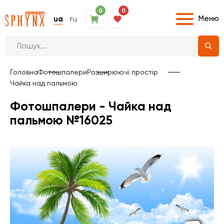
0
0
Меню
ua
ru
Головна
Фотошпалери
Розширюючі простір
Чайка над пальмою
Фотошпалери - Чайка над
пальмою №16025