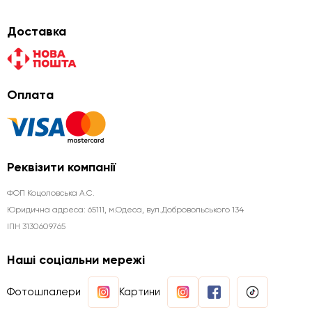
Доставка
Оплата
Реквізити компанії
ФОП Коцоловська А.С.
Юридична aдреса: 65111, м.Одеса, вул.Добровольського 134
ІПН 3130609765
Наші соціальни мережі
Фотошпалери
Картини