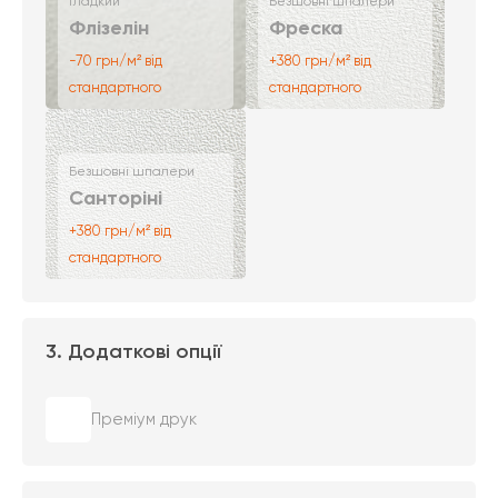
Гладкий
Безшовні шпалери
Флізелін
Фреска
-70 грн/м² від
+380 грн/м² від
стандартного
стандартного
Безшовні шпалери
Санторіні
+380 грн/м² від
стандартного
3. Додаткові опції
Преміум друк