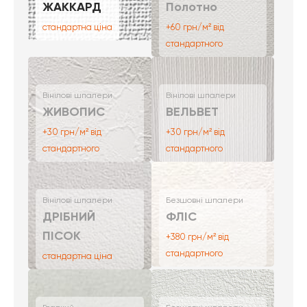
ЖАККАРД
Полотно
стандартна ціна
+60 грн/м² від
стандартного
Вінілові шпалери
Вінілові шпалери
ЖИВОПИС
ВЕЛЬВЕТ
+30 грн/м² від
+30 грн/м² від
стандартного
стандартного
Вінілові шпалери
Безшовні шпалери
ДРІБНИЙ
ФЛІС
ПІСОК
+380 грн/м² від
стандартного
стандартна ціна