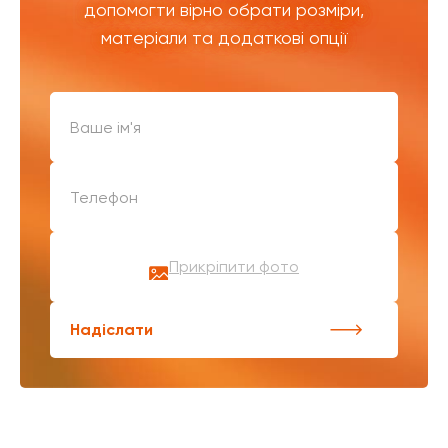
допомогти вірно обрати розміри,
матеріали та додаткові опції
Прикріпити фото
Надіслати