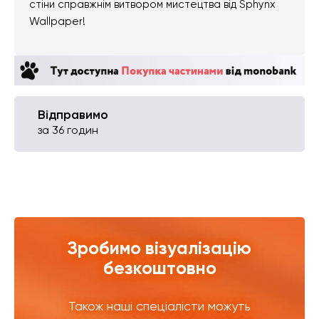
стіни справжнім витвором мистецтва від Sphynx
Wallpaper!
Відправимо
за 36 годин
Зробимо візуалізацію
безкоштовно
Також наші спеціалісти можуть