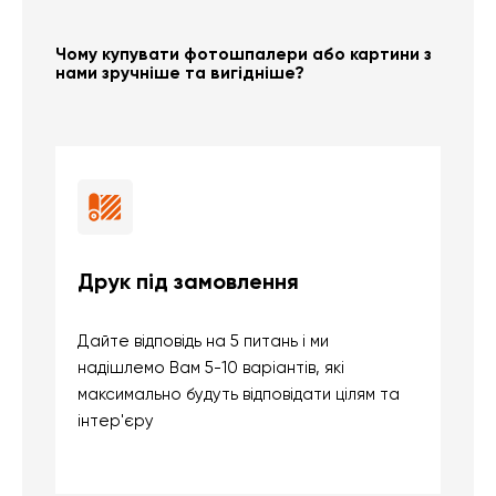
Чому купувати фотошпалери або картини з
нами зручніше та вигідніше?
Друк під замовлення
Б
Дайте відповідь на 5 питань і ми
В
надішлемо Вам 5-10 варіантів, які
д
максимально будуть відповідати цілям та
б
інтер'єру
о
с