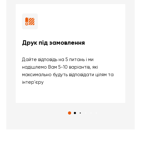
Друк під замовлення
Б
Дайте відповідь на 5 питань і ми
В
надішлемо Вам 5-10 варіантів, які
д
максимально будуть відповідати цілям та
б
інтер'єру
о
с