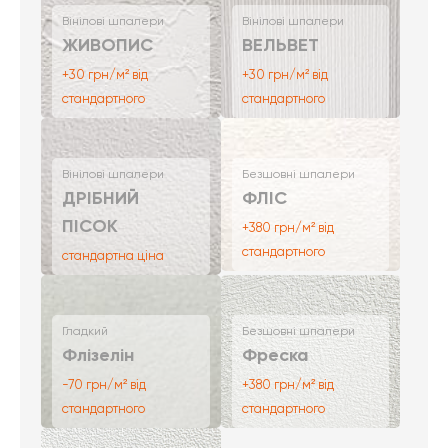
Вінілові шпалери
Вінілові шпалери
ЖИВОПИС
ВЕЛЬВЕТ
+30 грн/м² від
+30 грн/м² від
стандартного
стандартного
Вінілові шпалери
Безшовні шпалери
ДРІБНИЙ
ФЛІС
ПІСОК
+380 грн/м² від
стандартного
стандартна ціна
Гладкий
Безшовні шпалери
Флізелін
Фреска
-70 грн/м² від
+380 грн/м² від
стандартного
стандартного