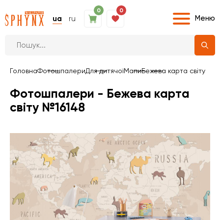
0
0
Меню
ua
ru
Головна
Фотошпалери
Для дитячої
Мапи
Бежева карта світу
Фотошпалери - Бежева карта
світу №16148