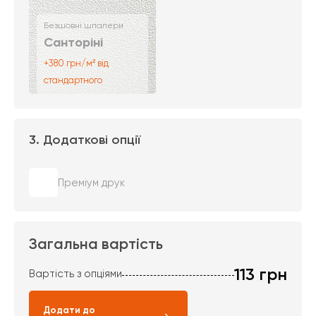
Безшовні шпалери
Санторіні
+380 грн/м² від
стандартного
3. Додаткові опції
Преміум друк
Загальна вартість
113
грн
Вартість з опціями
Додати до