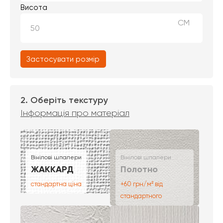
Висота
СМ
Застосувати розмір
2. Оберіть текстуру
Інформація про матеріал
Вінілові шпалери
Вінілові шпалери
ЖАККАРД
Полотно
стандартна ціна
+60 грн/м² від
стандартного