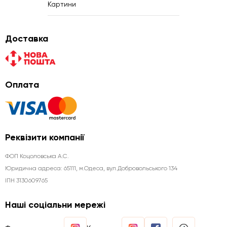
Картини
Доставка
Оплата
Реквізити компанії
ФОП Коцоловська А.С.
Юридична aдреса: 65111, м.Одеса, вул.Добровольського 134
ІПН 3130609765
Наші соціальни мережі