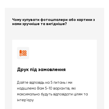
Чому купувати фотошпалери або картини з
нами зручніше та вигідніше?
Друк під замовлення
Б
Дайте відповідь на 5 питань і ми
В
надішлемо Вам 5-10 варіантів, які
д
максимально будуть відповідати цілям та
б
інтер'єру
о
с