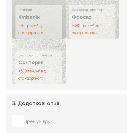
Гладкий
Безшовні шпалери
Флізелін
Фреска
-70 грн/м² від
+380 грн/м² від
стандартного
стандартного
Безшовні шпалери
Санторіні
+380 грн/м² від
стандартного
3. Додаткові опції
Преміум друк