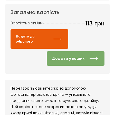
Загальна вартість
113
грн
Вартість з опціями
Додати до
обраного
Додати у кошик
Перетворіть свій інтер’єр за допомогою
фотошпалер Бірюзові крила — унікального
поєднання стилю, якості та сучасного дизайну.
Цей варіант стане яскравим акцентом у будь-
якому приміщенні: вітальні, спальні, дитячій кімнаті