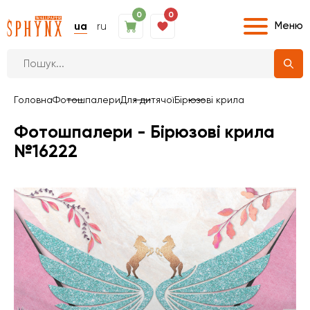
0
0
Меню
ua
ru
Головна
Фотошпалери
Для дитячої
Бірюзові крила
Фотошпалери - Бірюзові крила
№16222