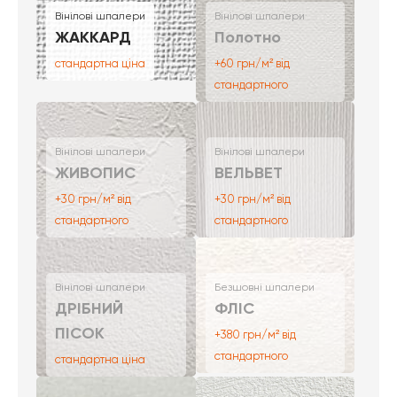
Вінілові шпалери
Вінілові шпалери
ЖАККАРД
Полотно
стандартна ціна
+60 грн/м² від
стандартного
Вінілові шпалери
Вінілові шпалери
ЖИВОПИС
ВЕЛЬВЕТ
+30 грн/м² від
+30 грн/м² від
стандартного
стандартного
Вінілові шпалери
Безшовні шпалери
ДРІБНИЙ
ФЛІС
ПІСОК
+380 грн/м² від
стандартного
стандартна ціна