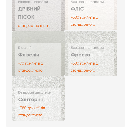
Вінілові шпалери
Безшовні шпалери
ДРІБНИЙ
ФЛІС
ПІСОК
+380 грн/м² від
стандартного
стандартна ціна
Гладкий
Безшовні шпалери
Флізелін
Фреска
-70 грн/м² від
+380 грн/м² від
стандартного
стандартного
Безшовні шпалери
Санторіні
+380 грн/м² від
стандартного