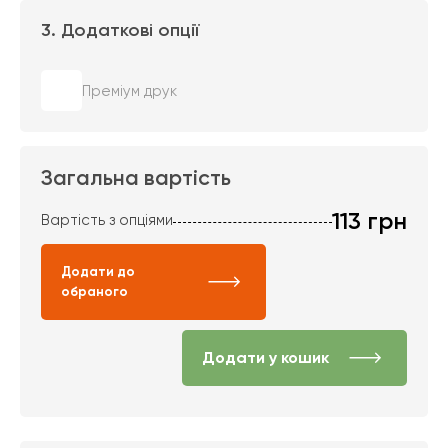
3. Додаткові опції
Преміум друк
Загальна вартість
113
грн
Вартість з опціями
Додати до
обраного
Додати у кошик