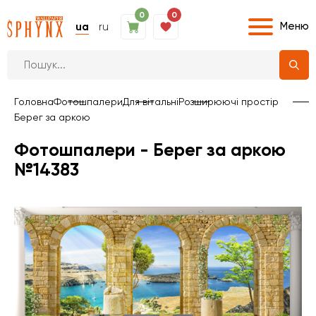
0
0
Меню
ua
ru
Головна
Фотошпалери
Для вітальні
Розширюючі простір
Берег за аркою
Фотошпалери - Берег за аркою
№14383