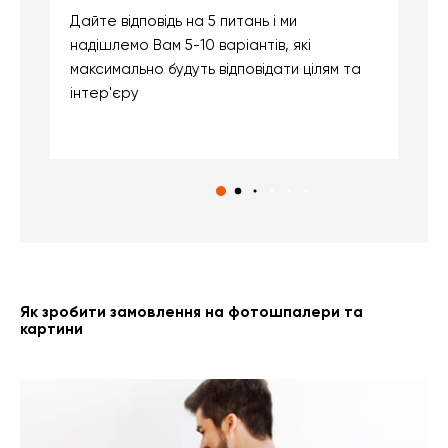
Дайте відповідь на 5 питань і ми
В
надішлемо Вам 5-10 варіантів, які
д
максимально будуть відповідати цілям та
б
інтер'єру
о
с
Як зробити замовлення на фотошпалери та
картини