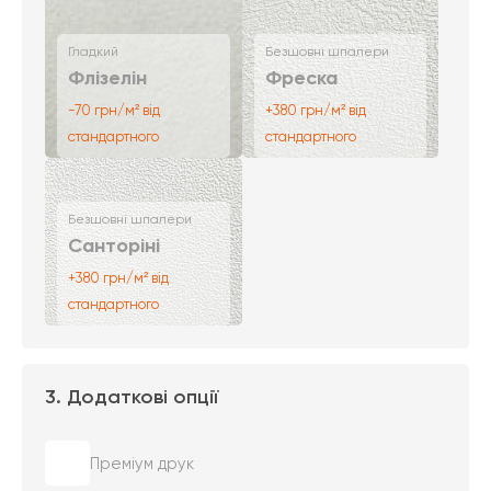
Гладкий
Безшовні шпалери
Флізелін
Фреска
-70 грн/м² від
+380 грн/м² від
стандартного
стандартного
Безшовні шпалери
Санторіні
+380 грн/м² від
стандартного
3. Додаткові опції
Преміум друк