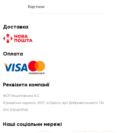
Картини
Доставка
Оплата
Реквізити компанії
ФОП Коцоловська А.С.
Юридична aдреса: 65111, м.Одеса, вул.Добровольського 134
ІПН 3130609765
Наші соціальни мережі