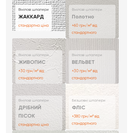
Вінілові шпалери
Вінілові шпалери
ЖАККАРД
Полотно
стандартна ціна
+60 грн/м² від
стандартного
Вінілові шпалери
Вінілові шпалери
ЖИВОПИС
ВЕЛЬВЕТ
+30 грн/м² від
+30 грн/м² від
стандартного
стандартного
Вінілові шпалери
Безшовні шпалери
ДРІБНИЙ
ФЛІС
ПІСОК
+380 грн/м² від
стандартного
стандартна ціна