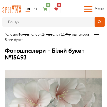
0
0
Меню
ua
ru
Головна
Фотошпалери
Для вітальні
3Д Фотошпалери
Білий букет
Фотошпалери - Білий букет
№15493