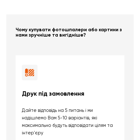
Чому купувати фотошпалери або картини з
нами зручніше та вигідніше?
Друк під замовлення
Б
Дайте відповідь на 5 питань і ми
В
надішлемо Вам 5-10 варіантів, які
д
максимально будуть відповідати цілям та
б
інтер'єру
о