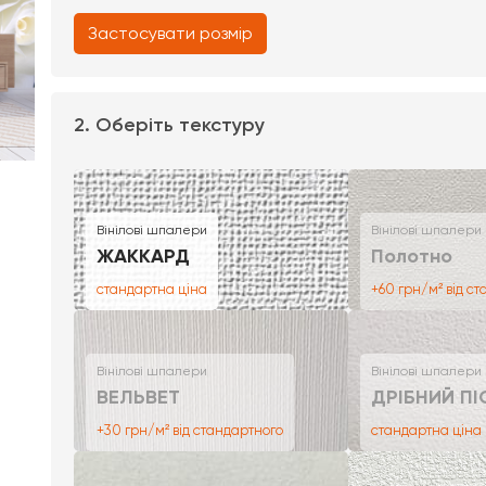
Застосувати розмір
2. Оберіть текстуру
Вінілові шпалери
Вінілові шпалери
ЖАККАРД
Полотно
стандартна ціна
+60 грн/м² від с
Вінілові шпалери
Вінілові шпалери
ВЕЛЬВЕТ
ДРІБНИЙ ПІ
+30 грн/м² від стандартного
стандартна ціна