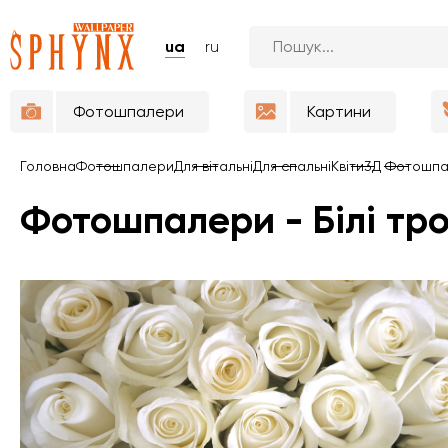
ua
ru
Фотошпалери
Картини
Головна
Фотошпалери
Для вітальні
Для спальні
Квіти
3Д Фотошп
Фотошпалери - Білі тр