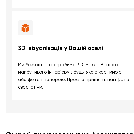
3D-візуалізація у Вашій оселі
Ми безкоштовно зробимо 3D-макет Вашого
майбутнього інтер'єру з будь-якою картиною
або фотошпалерою. Просто пришліть нам фото
своєї стіни.