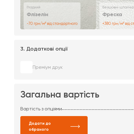
Гладкий
Безшовні шпалер
Флізелін
Фреска
-70 грн/м² від стандартного
+380 грн/м² від 
3. Додаткові опції
Преміум друк
Загальна вартість
Вартість з опціями
Додати до
обраного