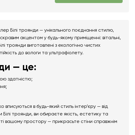
лер Білі троянди — унікального поєднання стилю,
скравим акцентом у будь-якому приміщенні: вітальні,
Білі троянди виготовлені з екологічно чистих
тійкість до вологи та ультрафіолету.
ди — це:
ною здатністю;
ня;
вписуються в будь-який стиль інтер’єру — від
Білі троянди, ви обираєте якість, естетику та
сті вашому простору — прикрасьте стіни справжнім