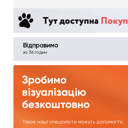
Відправимо
за 36 годин
Зробимо
візуалізацію
безкоштовно
Також наші спеціалісти можуть допомогти