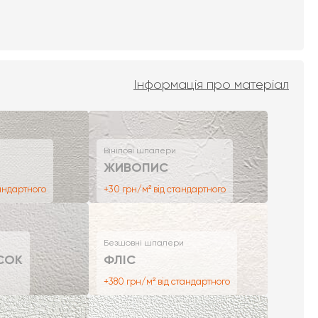
Інформація про матеріал
Вінілові шпалери
ЖИВОПИС
тандартного
+30 грн/м² від стандартного
Безшовні шпалери
СОК
ФЛІС
+380 грн/м² від стандартного