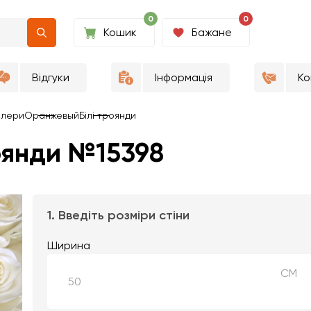
0
0
Кошик
Бажане
Відгуки
Інформація
Ко
алери
Оранжевый
Білі троянди
оянди №15398
1. Введіть розміри стіни
Ширина
СМ