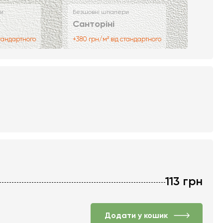
и
Безшовні шпалери
Санторіні
стандартного
+380 грн/м² від стандартного
113
грн
Додати у кошик