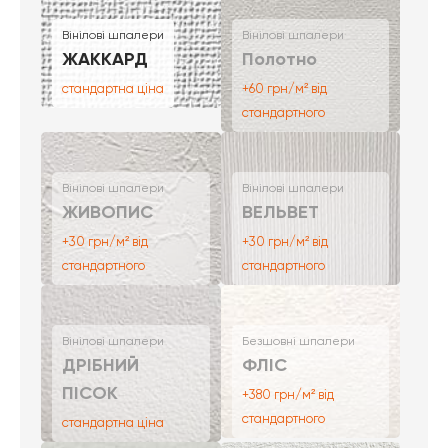
Вінілові шпалери
Вінілові шпалери
ЖАККАРД
Полотно
стандартна ціна
+60 грн/м² від
стандартного
Вінілові шпалери
Вінілові шпалери
ЖИВОПИС
ВЕЛЬВЕТ
+30 грн/м² від
+30 грн/м² від
стандартного
стандартного
Вінілові шпалери
Безшовні шпалери
ДРІБНИЙ
ФЛІС
ПІСОК
+380 грн/м² від
стандартного
стандартна ціна