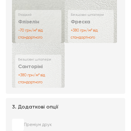
Гладкий
Безшовні шпалери
Флізелін
Фреска
-70 грн/м² від
+380 грн/м² від
стандартного
стандартного
Безшовні шпалери
Санторіні
+380 грн/м² від
стандартного
3. Додаткові опції
Преміум друк