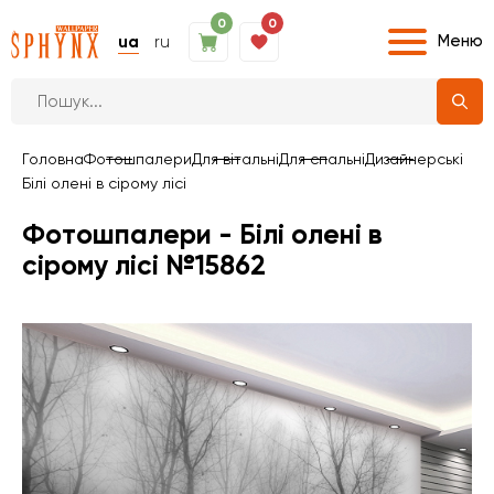
0
0
Меню
ua
ru
Головна
Фотошпалери
Для вітальні
Для спальні
Дизайнерські
Білі олені в сірому лісі
Фотошпалери - Білі олені в
сірому лісі №15862