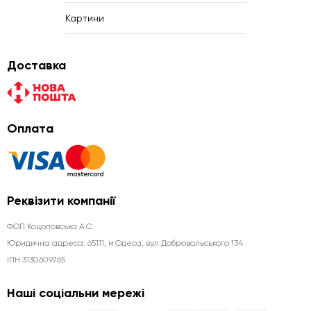
Картини
Доставка
Оплата
Реквізити компанії
ФОП Коцоловська А.С.
Юридична aдреса: 65111, м.Одеса, вул.Добровольського 134
ІПН 3130609765
Наші соціальни мережі