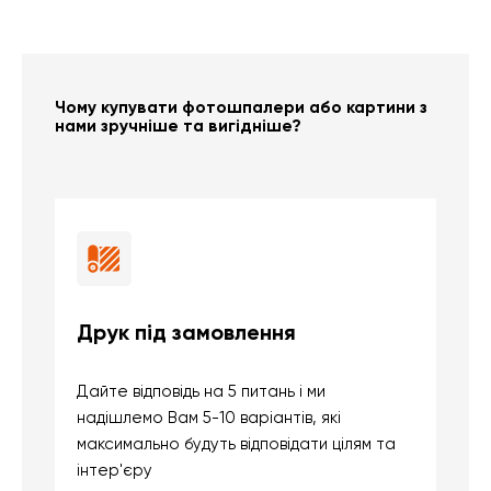
Чому купувати фотошпалери або картини з
нами зручніше та вигідніше?
Друк під замовлення
Б
Дайте відповідь на 5 питань і ми
В
надішлемо Вам 5-10 варіантів, які
д
максимально будуть відповідати цілям та
б
інтер'єру
о