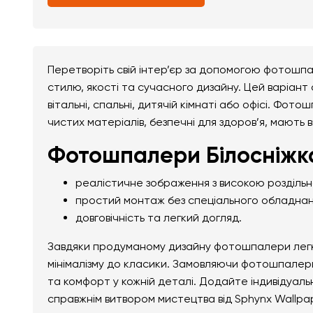
Перетворіть свій інтер’єр за допомогою фотошпал
стилю, якості та сучасного дизайну. Цей варіант
вітальні, спальні, дитячій кімнаті або офісі. Фото
чистих матеріалів, безпечні для здоров’я, мають 
Фотошпалери Білосніжка 
реалістичне зображення з високою розділь
простий монтаж без спеціального обладнан
довговічність та легкий догляд.
Завдяки продуманому дизайну фотошпалери легко 
мінімалізму до класики. Замовляючи фотошпалери Б
та комфорт у кожній деталі. Додайте індивідуал
справжнім витвором мистецтва від Sphynx Wallpa