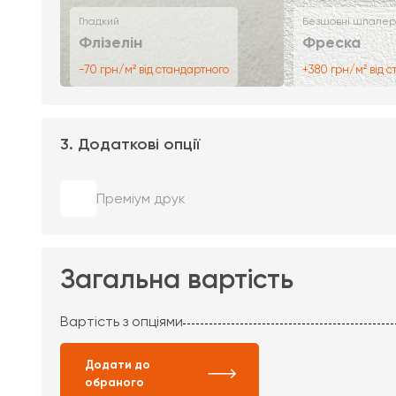
Гладкий
Безшовні шпалер
Флізелін
Фреска
-70 грн/м² від стандартного
+380 грн/м² від 
3. Додаткові опції
Преміум друк
Загальна вартість
Вартість з опціями
Додати до
обраного