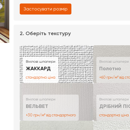
Застосувати розмір
2. Оберіть текстуру
Вінілові шпалери
Вінілові шпалери
ЖАККАРД
Полотно
стандартна ціна
+60 грн/м² від с
Вінілові шпалери
Вінілові шпалери
ВЕЛЬВЕТ
ДРІБНИЙ ПІ
+30 грн/м² від стандартного
стандартна ціна