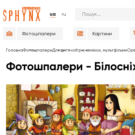
ua
ru
Фотошпалери
Картини
Головна
Фотошпалери
Для дитячої
Ігри, комікси, мультфільми
Ор
Фотошпалери - Білосніж