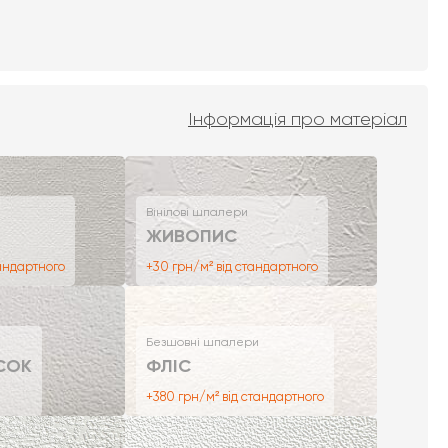
Інформація про матеріал
Вінілові шпалери
ЖИВОПИС
тандартного
+30 грн/м² від стандартного
Безшовні шпалери
СОК
ФЛІС
+380 грн/м² від стандартного