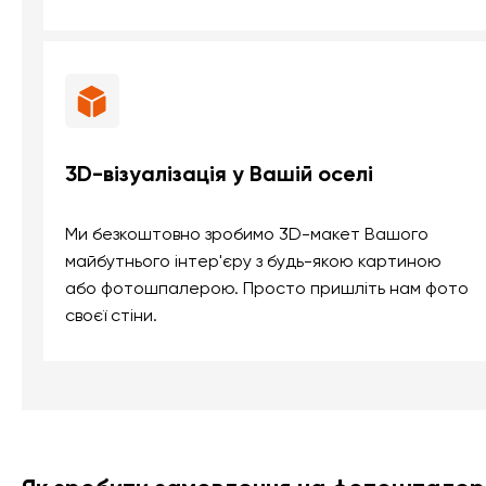
3D-візуалізація у Вашій оселі
Ми безкоштовно зробимо 3D-макет Вашого
майбутнього інтер'єру з будь-якою картиною
або фотошпалерою. Просто пришліть нам фото
своєї стіни.