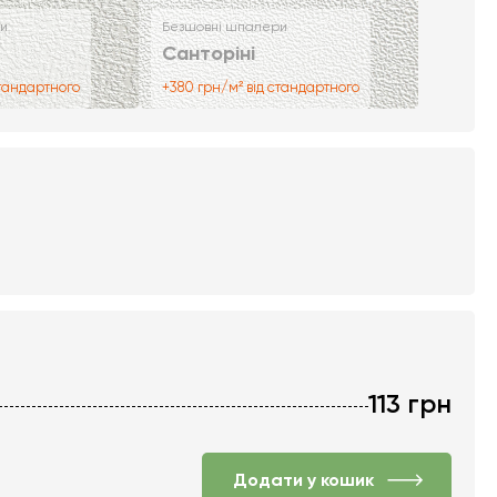
и
Безшовні шпалери
Санторіні
стандартного
+380 грн/м² від стандартного
113
грн
Додати у кошик