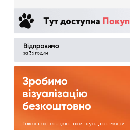
Відправимо
за 36 годин
Зробимо
візуалізацію
безкоштовно
Також наші спеціалісти можуть допомогти