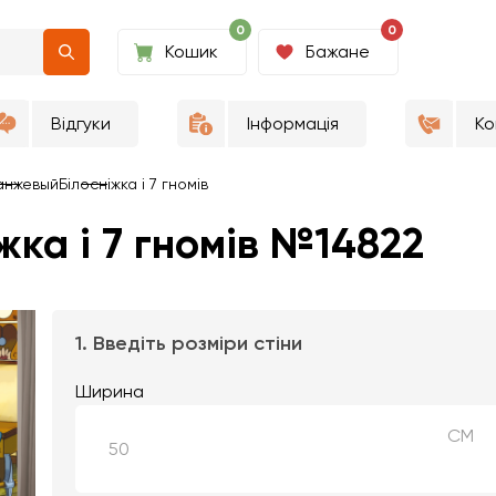
0
0
Кошик
Бажане
Відгуки
Інформація
Ко
анжевый
Білосніжка і 7 гномів
ка і 7 гномів №14822
1. Введіть розміри стіни
Ширина
СМ