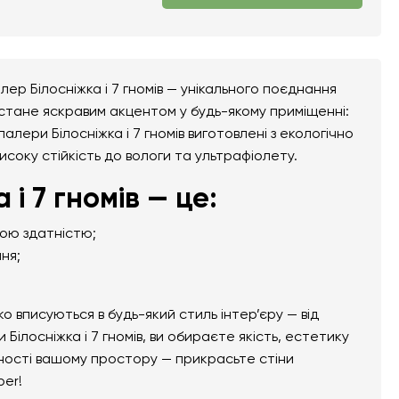
ер Білосніжка і 7 гномів — унікального поєднання
 стане яскравим акцентом у будь-якому приміщенні:
шпалери Білосніжка і 7 гномів виготовлені з екологічно
високу стійкість до вологи та ультрафіолету.
і 7 гномів — це:
ною здатністю;
ня;
вписуються в будь-який стиль інтер’єру — від
ілосніжка і 7 гномів, ви обираєте якість, естетику
ьності вашому простору — прикрасьте стіни
per!