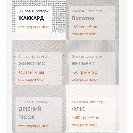
Вінілові шпалери
Вінілові шпалери
ЖАККАРД
Полотно
стандартна ціна
+60 грн/м² від
стандартного
Вінілові шпалери
Вінілові шпалери
ЖИВОПИС
ВЕЛЬВЕТ
+30 грн/м² від
+30 грн/м² від
стандартного
стандартного
Вінілові шпалери
Безшовні шпалери
ДРІБНИЙ
ФЛІС
ПІСОК
+380 грн/м² від
стандартного
стандартна ціна