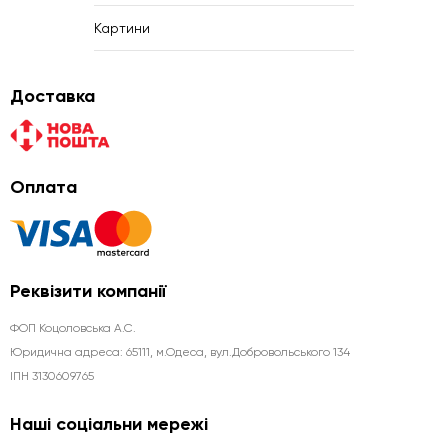
Картини
Доставка
Оплата
Реквізити компанії
ФОП Коцоловська А.С.
Юридична aдреса: 65111, м.Одеса, вул.Добровольського 134
ІПН 3130609765
Наші соціальни мережі