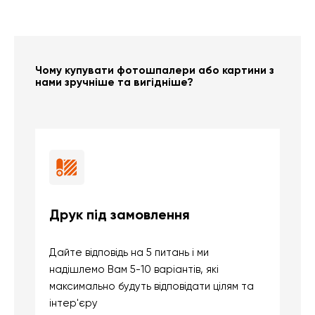
Чому купувати фотошпалери або картини з
нами зручніше та вигідніше?
Друк під замовлення
Б
Дайте відповідь на 5 питань і ми
В
надішлемо Вам 5-10 варіантів, які
д
максимально будуть відповідати цілям та
б
інтер'єру
о