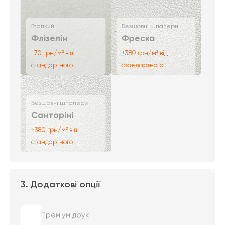
Гладкий
Безшовні шпалери
Флізелін
Фреска
-70 грн/м² від
+380 грн/м² від
стандартного
стандартного
Безшовні шпалери
Санторіні
+380 грн/м² від
стандартного
3. Додаткові опції
Преміум друк