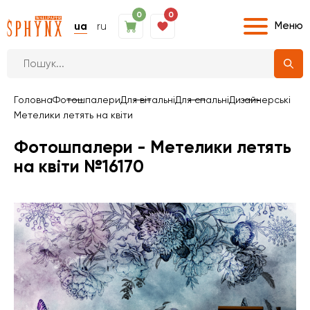
0
0
Меню
ua
ru
Головна
Фотошпалери
Для вітальні
Для спальні
Дизайнерські
Метелики летять на квіти
Фотошпалери - Метелики летять
на квіти №16170