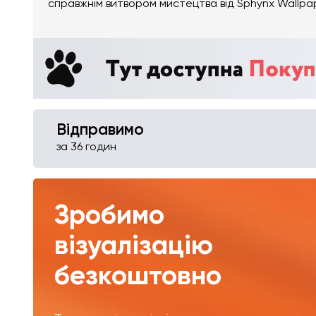
справжнім витвором мистецтва від Sphynx Wallpa
Відправимо
за 36 годин
Зробимо
візуалізацію
безкоштовно