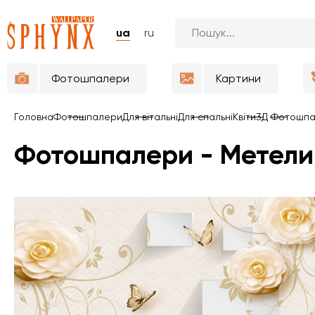
ua
ru
Фотошпалери
Картини
Головна
Фотошпалери
Для вітальні
Для спальні
Квіти
3Д Фотошп
Фотошпалери - Метели