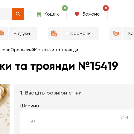
0
0
Кошик
Бажане
Відгуки
Інформація
Ко
алери
Оранжевый
Метелики та троянди
ки та троянди №15419
1. Введіть розміри стіни
Ширина
СМ