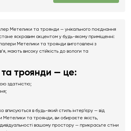
алер Метелики та троянди — унікального поєднання
 стане яскравим акцентом у будь-якому приміщенні:
тошпалери Метелики та троянди виготовлені з
в’я, мають високу стійкість до вологи та
та троянди — це:
ною здатністю;
ня;
вписуються в будь-який стиль інтер’єру — від
 Метелики та троянди, ви обираєте якість,
ндивідуальності вашому простору — прикрасьте стіни