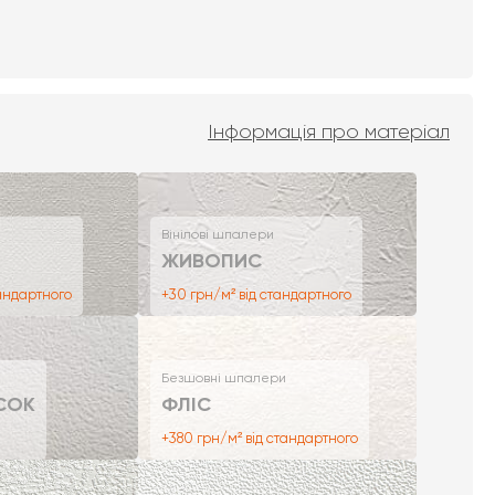
Інформація про матеріал
Вінілові шпалери
ЖИВОПИС
тандартного
+30 грн/м² від стандартного
Безшовні шпалери
СОК
ФЛІС
+380 грн/м² від стандартного