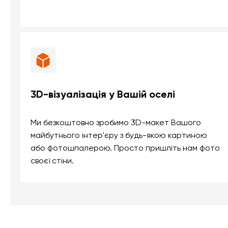
3D-візуалізація у Вашій оселі
Ми безкоштовно зробимо 3D-макет Вашого
майбутнього інтер'єру з будь-якою картиною
або фотошпалерою. Просто пришліть нам фото
своєї стіни.