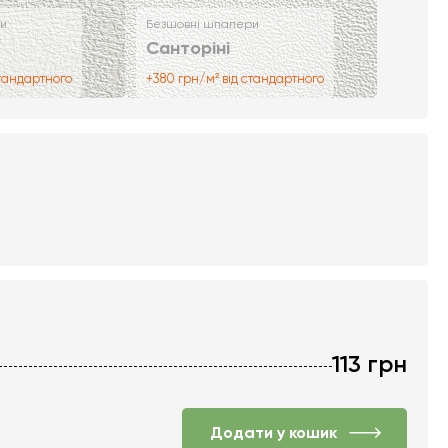
и
Безшовні шпалери
Санторіні
стандартного
+380 грн/м² від стандартного
113
грн
Додати у кошик