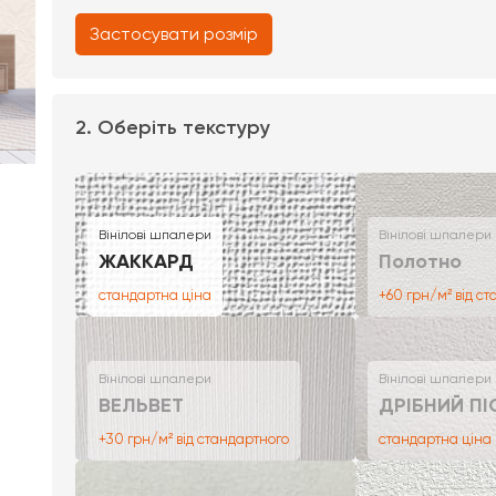
Застосувати розмір
2. Оберіть текстуру
Вінілові шпалери
Вінілові шпалери
ЖАККАРД
Полотно
стандартна ціна
+60 грн/м² від с
Вінілові шпалери
Вінілові шпалери
ВЕЛЬВЕТ
ДРІБНИЙ ПІ
+30 грн/м² від стандартного
стандартна ціна