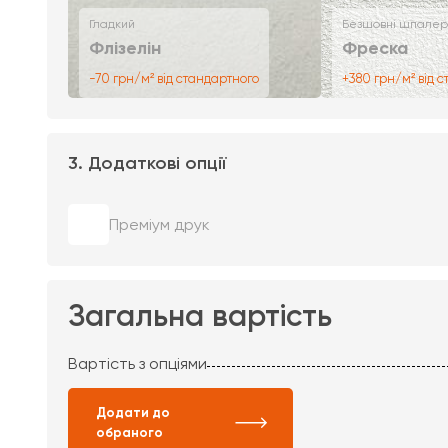
Гладкий
Безшовні шпалер
Флізелін
Фреска
-70 грн/м² від стандартного
+380 грн/м² від 
3. Додаткові опції
Преміум друк
Загальна вартість
Вартість з опціями
Додати до
обраного