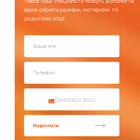
Також наші спеціалісти можуть допомогти
вірно обрати розміри, матеріали та
додаткові опції
Прикріпити фото
Надіслати