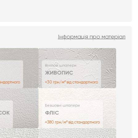
Інформація про матеріал
Вінілові шпалери
ЖИВОПИС
тандартного
+30 грн/м² від стандартного
Безшовні шпалери
СОК
ФЛІС
+380 грн/м² від стандартного