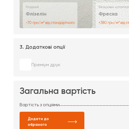
Гладкий
Безшовні шпалер
Флізелін
Фреска
-70 грн/м² від стандартного
+380 грн/м² від 
3. Додаткові опції
Преміум друк
Загальна вартість
Вартість з опціями
Додати до
обраного