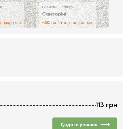
и
Безшовні шпалери
Санторіні
стандартного
+380 грн/м² від стандартного
113
грн
Додати у кошик