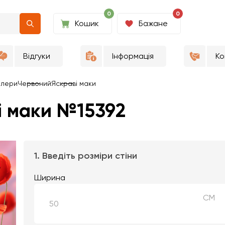
0
0
Кошик
Бажане
Відгуки
Інформація
Ко
алери
Червоний
Яскраві маки
і маки №15392
1. Введіть розміри стіни
Ширина
СМ