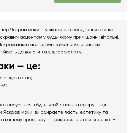
лер Яскраві маки — унікального поєднання стилю,
скравим акцентом у будь-якому приміщенні: вітальні,
Яскраві маки виготовлені з екологічно чистих
тійкість до вологи та ультрафіолету.
ки — це:
ною здатністю;
ня;
вписуються в будь-який стиль інтер’єру — від
 Яскраві маки, ви обираєте якість, естетику та
сті вашому простору — прикрасьте стіни справжнім