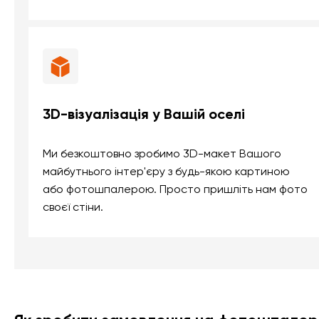
3D-візуалізація у Вашій оселі
Ми безкоштовно зробимо 3D-макет Вашого
майбутнього інтер'єру з будь-якою картиною
або фотошпалерою. Просто пришліть нам фото
своєї стіни.