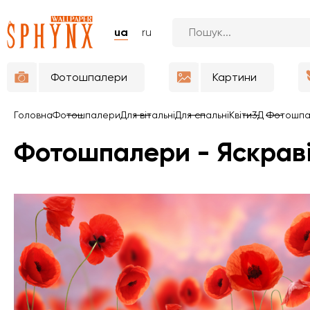
ua
ru
Фотошпалери
Картини
Головна
Фотошпалери
Для вітальні
Для спальні
Квіти
3Д Фотошп
Фотошпалери - Яскрав