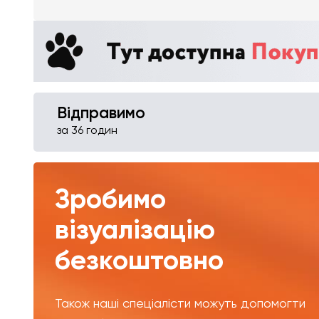
Відправимо
за 36 годин
Зробимо
візуалізацію
безкоштовно
Також наші спеціалісти можуть допомогти