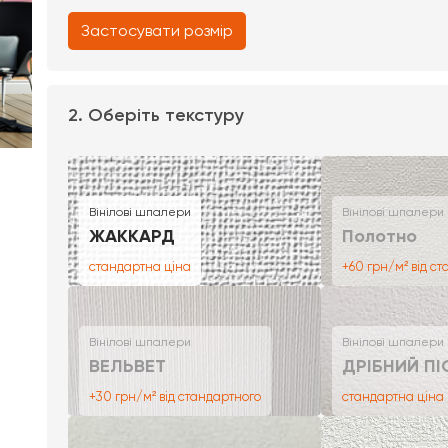
Застосувати розмір
2. Оберіть текстуру
Вінілові шпалери
Вінілові шпалери
ЖАККАРД
Полотно
стандартна ціна
+60 грн/м² від с
Вінілові шпалери
Вінілові шпалери
ВЕЛЬВЕТ
ДРІБНИЙ ПІ
+30 грн/м² від стандартного
стандартна ціна