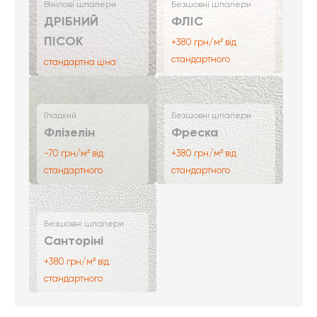
Вінілові шпалери
Безшовні шпалери
ДРІБНИЙ
ФЛІС
ПІСОК
+380 грн/м² від
стандартного
стандартна ціна
Гладкий
Безшовні шпалери
Флізелін
Фреска
-70 грн/м² від
+380 грн/м² від
стандартного
стандартного
Безшовні шпалери
Санторіні
+380 грн/м² від
стандартного