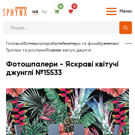
0
0
Меню
ua
ru
Головна
Фотошпалери
Квіти
Текстури та фони
Креативні
Тропіки та рослини
Яскраві квітучі джунглі
Фотошпалери - Яскраві квітучі
джунглі №15533