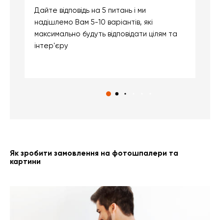
Дайте відповідь на 5 питань і ми
В
надішлемо Вам 5-10 варіантів, які
д
максимально будуть відповідати цілям та
б
інтер'єру
о
с
Як зробити замовлення на фотошпалери та
картини