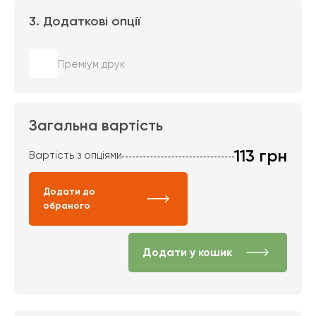
3. Додаткові опції
Преміум друк
Загальна вартість
113
грн
Вартість з опціями
Додати до
обраного
Додати у кошик