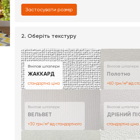
Застосувати розмір
2. Оберіть текстуру
Вінілові шпалери
Вінілові шпалери
ЖАККАРД
Полотно
стандартна ціна
+60 грн/м² від с
Вінілові шпалери
Вінілові шпалери
ВЕЛЬВЕТ
ДРІБНИЙ ПІ
+30 грн/м² від стандартного
стандартна ціна