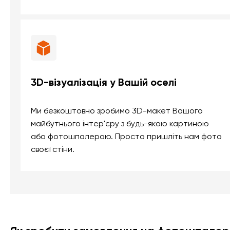
3D-візуалізація у Вашій оселі
Ми безкоштовно зробимо 3D-макет Вашого
майбутнього інтер'єру з будь-якою картиною
або фотошпалерою. Просто пришліть нам фото
своєї стіни.