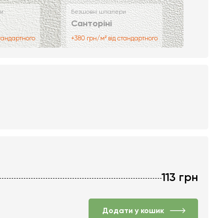
и
Безшовні шпалери
Санторіні
стандартного
+380 грн/м² від стандартного
113
грн
Додати у кошик