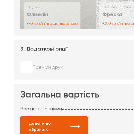
Гладкий
Безшовні шпалер
Флізелін
Фреска
-70 грн/м² від стандартного
+380 грн/м² від 
3. Додаткові опції
Преміум друк
Загальна вартість
Вартість з опціями
Додати до
обраного