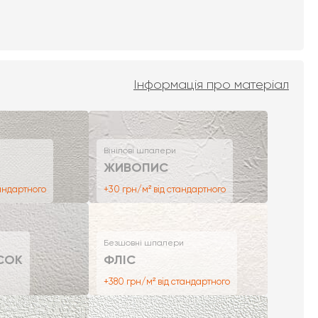
Інформація про матеріал
Вінілові шпалери
ЖИВОПИС
тандартного
+30 грн/м² від стандартного
Безшовні шпалери
СОК
ФЛІС
+380 грн/м² від стандартного