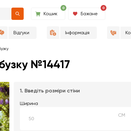
0
0
Кошик
Бажане
Відгуки
Інформація
Ко
бузку
бузку №14417
1. Введіть розміри стіни
Ширина
СМ