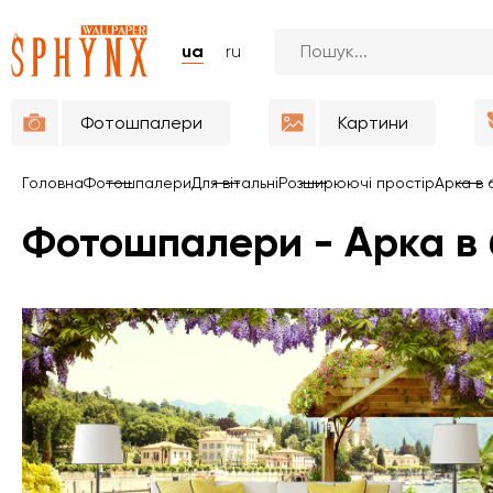
ua
ru
Фотошпалери
Картини
Головна
Фотошпалери
Для вітальні
Розширюючі простір
Арка в 
Фотошпалери - Арка в 