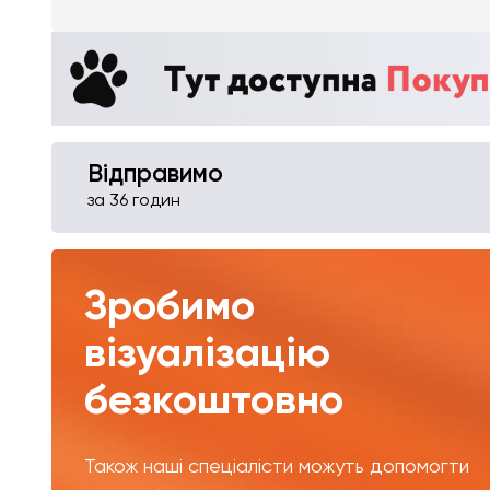
Відправимо
за 36 годин
Зробимо
візуалізацію
безкоштовно
Також наші спеціалісти можуть допомогти