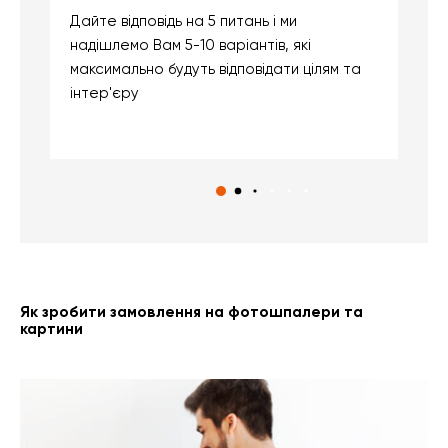
Дайте відповідь на 5 питань і ми
В
надішлемо Вам 5-10 варіантів, які
д
максимально будуть відповідати цілям та
б
інтер'єру
о
с
Як зробити замовлення на фотошпалери та
картини