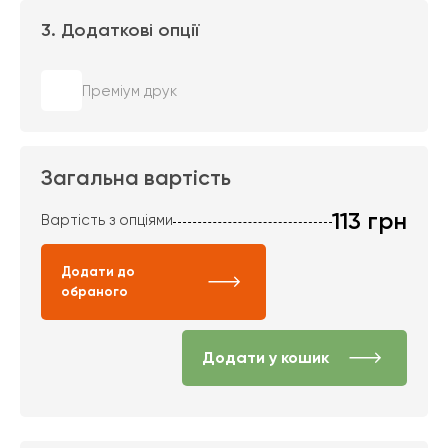
3. Додаткові опції
Преміум друк
Загальна вартість
113
грн
Вартість з опціями
Додати до
обраного
Додати у кошик