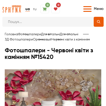
0
0
Меню
ua
ru
Головна
Фотошпалери
Для вітальні
Для спальні
3Д Фотошпалери
Оранжевый
Червоні квіти з камінням
Фотошпалери - Червоні квіти з
камінням №15420