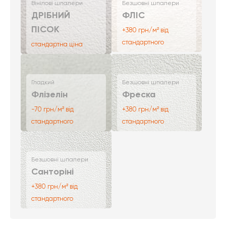
Вінілові шпалери
Безшовні шпалери
ДРІБНИЙ
ФЛІС
ПІСОК
+380 грн/м² від
стандартного
стандартна ціна
Гладкий
Безшовні шпалери
Флізелін
Фреска
-70 грн/м² від
+380 грн/м² від
стандартного
стандартного
Безшовні шпалери
Санторіні
+380 грн/м² від
стандартного