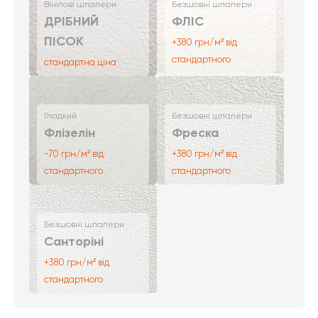
Вінілові шпалери
Безшовні шпалери
ДРІБНИЙ
ФЛІС
ПІСОК
+380 грн/м² від
стандартного
стандартна ціна
Гладкий
Безшовні шпалери
Флізелін
Фреска
-70 грн/м² від
+380 грн/м² від
стандартного
стандартного
Безшовні шпалери
Санторіні
+380 грн/м² від
стандартного