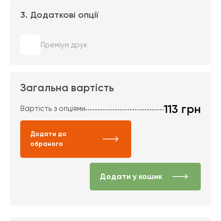
3. Додаткові опції
Преміум друк
Загальна вартість
113
грн
Вартість з опціями
Додати до
обраного
Додати у кошик