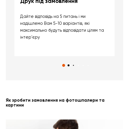
Друк під замовлення
Б
Дайте відповідь на 5 питань і ми
В
надішлемо Вам 5-10 варіантів, які
д
максимально будуть відповідати цілям та
б
інтер'єру
о
с
Як зробити замовлення на фотошпалери та
картини