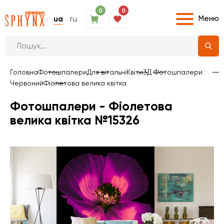
0
0
Меню
ua
ru
Головна
Фотошпалери
Для вітальні
Квіти
3Д Фотошпалери
Червоний
Фіолетова велика квітка
Фотошпалери - Фіолетова
велика квітка №15326