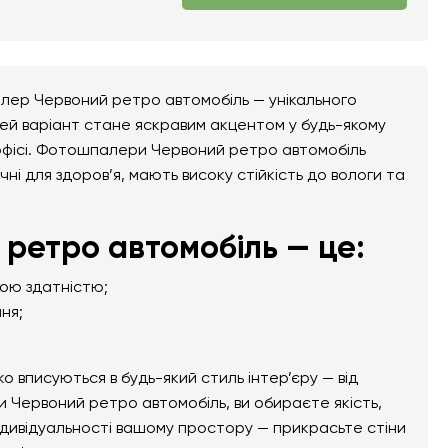
алер Червоний ретро автомобіль — унікального
Цей варіант стане яскравим акцентом у будь-якому
бо офісі. Фотошпалери Червоний ретро автомобіль
чні для здоров’я, мають високу стійкість до вологи та
ретро автомобіль — це:
ною здатністю;
ня;
вписуються в будь-який стиль інтер’єру — від
 Червоний ретро автомобіль, ви обираєте якість,
ндивідуальності вашому простору — прикрасьте стіни