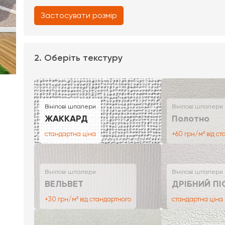
Застосувати розмір
2. Оберіть текстуру
Вінілові шпалери
Вінілові шпалери
ЖАККАРД
Полотно
стандартна ціна
+60 грн/м² від с
Вінілові шпалери
Вінілові шпалери
ВЕЛЬВЕТ
ДРІБНИЙ ПІ
+30 грн/м² від стандартного
стандартна ціна