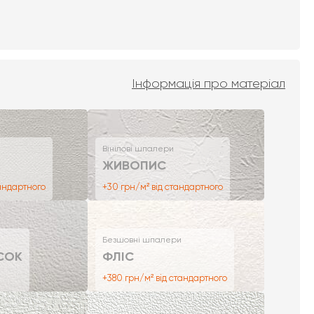
Інформація про матеріал
Вінілові шпалери
ЖИВОПИС
тандартного
+30 грн/м² від стандартного
Безшовні шпалери
СОК
ФЛІС
+380 грн/м² від стандартного