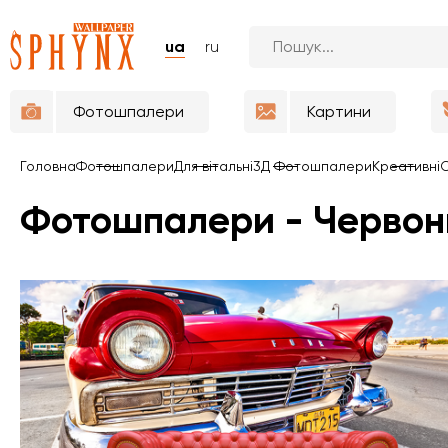
ua
ru
Фотошпалери
Картини
Головна
Фотошпалери
Для вітальні
3Д Фотошпалери
Креативні
Фотошпалери - Червон