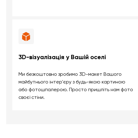
3D-візуалізація у Вашій оселі
Ми безкоштовно зробимо 3D-макет Вашого
майбутнього інтер'єру з будь-якою картиною
або фотошпалерою. Просто пришліть нам фото
своєї стіни.