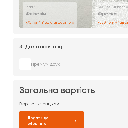
Гладкий
Безшовні шпалер
Флізелін
Фреска
-70 грн/м² від стандартного
+380 грн/м² від 
3. Додаткові опції
Преміум друк
Загальна вартість
Вартість з опціями
Додати до
обраного