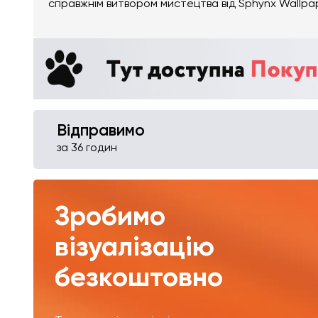
справжнім витвором мистецтва від Sphynx Wallpa
Відправимо
за 36 годин
Зробимо
візуалізацію
безкоштовно