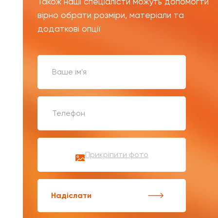
Також наші спеціалісти можуть допомогти
вірно обрати розміри, матеріали та
додаткові опції
Прикріпити фото
Надіслати