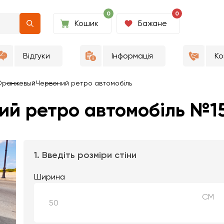
0
0
Кошик
Бажане
Відгуки
Інформація
Ко
Оранжевый
Червоний ретро автомобіль
ий ретро автомобіль №1
1. Введіть розміри стіни
Ширина
СМ