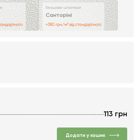
и
Безшовні шпалери
Санторіні
стандартного
+380 грн/м² від стандартного
113
грн
Додати у кошик