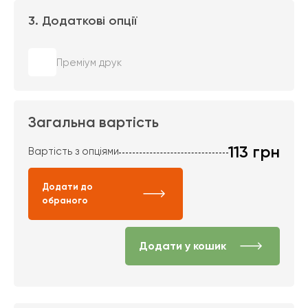
3. Додаткові опції
Преміум друк
Загальна вартість
113
грн
Вартість з опціями
Додати до
обраного
Додати у кошик