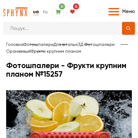
0
0
Меню
ua
ru
Головна
Фотошпалери
Для вітальні
3Д Фотошпалери
Оранжевый
Фрукти крупним планом
Фотошпалери - Фрукти крупним
планом №15257