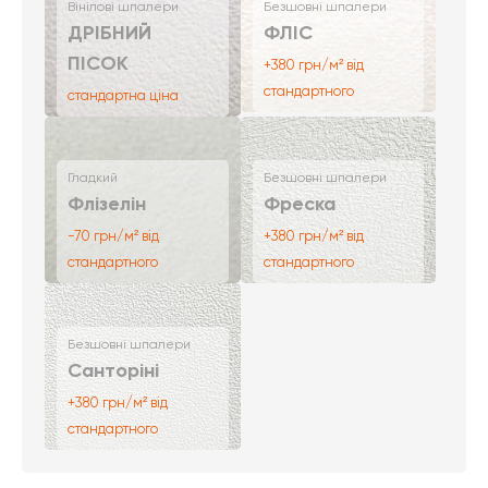
Вінілові шпалери
Безшовні шпалери
ДРІБНИЙ
ФЛІС
ПІСОК
+380 грн/м² від
стандартного
стандартна ціна
Гладкий
Безшовні шпалери
Флізелін
Фреска
-70 грн/м² від
+380 грн/м² від
стандартного
стандартного
Безшовні шпалери
Санторіні
+380 грн/м² від
стандартного