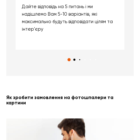
Дайте відповідь на 5 питань і ми
В
надішлемо Вам 5-10 варіантів, які
д
максимально будуть відповідати цілям та
б
інтер'єру
о
с
Як зробити замовлення на фотошпалери та
картини