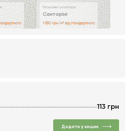
и
Безшовні шпалери
Санторіні
стандартного
+380 грн/м² від стандартного
113
грн
Додати у кошик