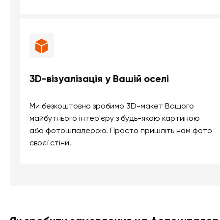
3D-візуалізація у Вашій оселі
Ми безкоштовно зробимо 3D-макет Вашого
майбутнього інтер'єру з будь-якою картиною
або фотошпалерою. Просто пришліть нам фото
своєї стіни.