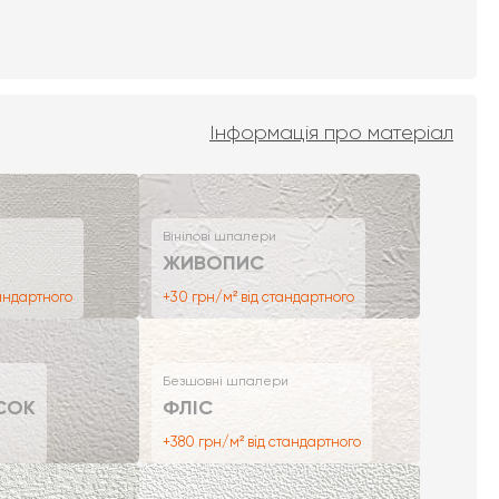
Інформація про матеріал
Вінілові шпалери
ЖИВОПИС
тандартного
+30 грн/м² від стандартного
Безшовні шпалери
СОК
ФЛІС
+380 грн/м² від стандартного