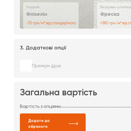
Гладкий
Безшовні шпалер
Флізелін
Фреска
-70 грн/м² від стандартного
+380 грн/м² від 
3. Додаткові опції
Преміум друк
Загальна вартість
Вартість з опціями
Додати до
обраного