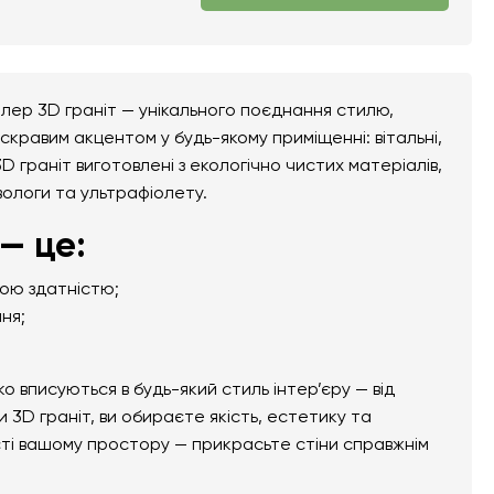
лер 3D граніт — унікального поєднання стилю,
скравим акцентом у будь-якому приміщенні: вітальні,
D граніт виготовлені з екологічно чистих матеріалів,
 вологи та ультрафіолету.
— це:
ною здатністю;
ня;
вписуються в будь-який стиль інтер’єру — від
3D граніт, ви обираєте якість, естетику та
сті вашому простору — прикрасьте стіни справжнім