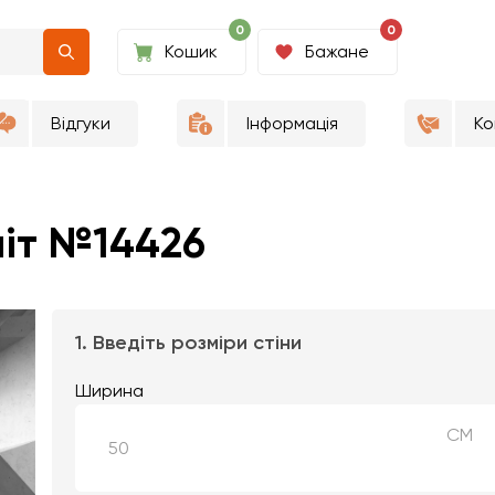
0
0
Кошик
Бажане
Відгуки
Інформація
Ко
ніт №14426
1. Введіть розміри стіни
Ширина
СМ