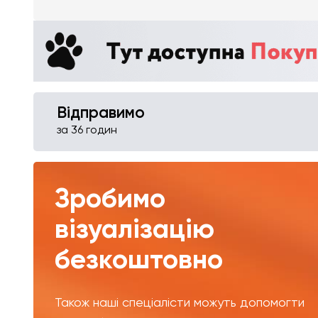
Відправимо
за 36 годин
Зробимо
візуалізацію
безкоштовно
Також наші спеціалісти можуть допомогти