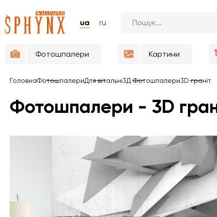
ua
ru
Фотошпалери
Картини
Головна
Фотошпалери
Для вітальні
3Д Фотошпалери
3D граніт
Фотошпалери - 3D гра