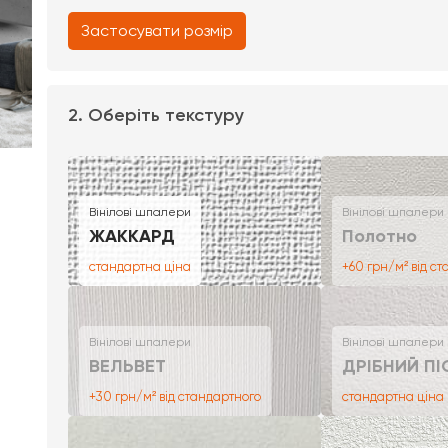
Застосувати розмір
2. Оберіть текстуру
Вінілові шпалери
Вінілові шпалери
ЖАККАРД
Полотно
стандартна ціна
+60 грн/м² від с
Вінілові шпалери
Вінілові шпалери
ВЕЛЬВЕТ
ДРІБНИЙ ПІ
+30 грн/м² від стандартного
стандартна ціна