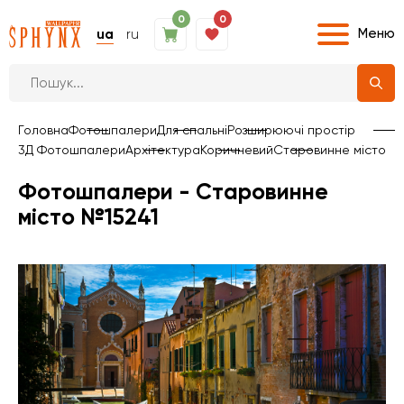
0
0
Меню
ua
ru
Головна
Фотошпалери
Для спальні
Розширюючі простір
3Д Фотошпалери
Архітектура
Коричневий
Старовинне місто
Фотошпалери - Старовинне
місто №15241