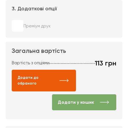
3. Додаткові опції
Преміум друк
Загальна вартість
113
грн
Вартість з опціями
Додати до
обраного
Додати у кошик