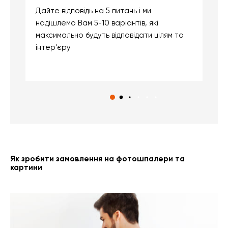
Дайте відповідь на 5 питань і ми
В
надішлемо Вам 5-10 варіантів, які
д
максимально будуть відповідати цілям та
б
інтер'єру
о
с
Як зробити замовлення на фотошпалери та
картини