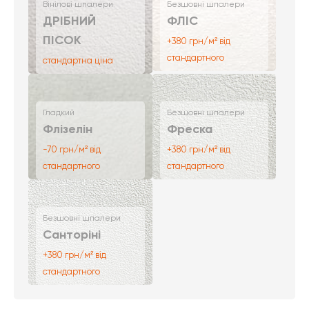
Вінілові шпалери
Безшовні шпалери
ДРІБНИЙ
ФЛІС
ПІСОК
+380 грн/м² від
стандартного
стандартна ціна
Гладкий
Безшовні шпалери
Флізелін
Фреска
-70 грн/м² від
+380 грн/м² від
стандартного
стандартного
Безшовні шпалери
Санторіні
+380 грн/м² від
стандартного