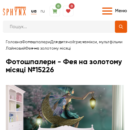
0
0
Меню
ua
ru
Головна
Фотошпалери
Для дитячої
Ігри, комікси, мультфільми
Лаймовий
Фея на золотому місяці
Фотошпалери - Фея на золотому
місяці №15226