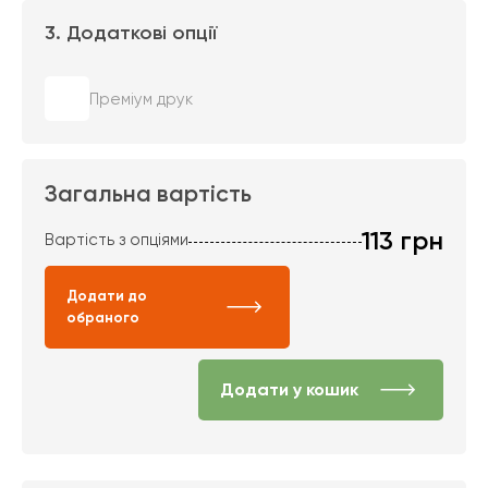
3. Додаткові опції
Преміум друк
Загальна вартість
113
грн
Вартість з опціями
Додати до
обраного
Додати у кошик